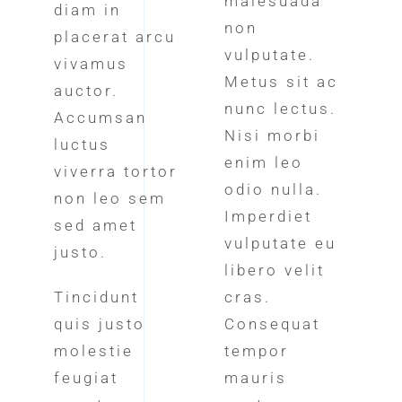
malesuada
diam in
non
placerat arcu
vulputate.
vivamus
Metus sit ac
auctor.
nunc lectus.
Accumsan
Nisi morbi
luctus
enim leo
viverra tortor
odio nulla.
non leo sem
Imperdiet
sed amet
vulputate eu
justo.
libero velit
Tincidunt
cras.
quis justo
Consequat
molestie
tempor
feugiat
mauris